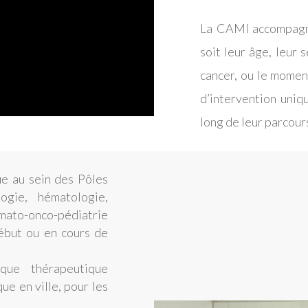
La CAMI accompagne
soit leur âge, leur s
cancer, ou le momen
d’intervention uniq
long de leur parcours
ue au sein des Pôles
gie, hématologie,
émato-onco-pédiatrie
début ou en cours de
que thérapeutique
ue en ville, pour les