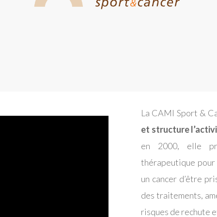
La CAMI Sport & C
et structure l’acti
en 2000, elle pr
thérapeutique pour 
un cancer d’être pri
des traitements, amé
risques de rechute et