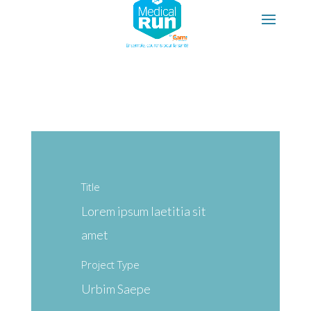
Title
Lorem ipsum laetitia sit
amet
Project Type
Urbim Saepe